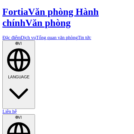
Fortia
Văn phòng Hành
chính
Văn phòng
Đặc điểm
Dịch vụ
Tổng quan văn phòng
Tin tức
🌐
VI
LANGUAGE
Liên hệ
🌐
VI