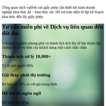
Tổng quan dịch vụ
Đơn xin giấy phép cần thiết khi kinh doanh
nghiệp khai thác đá・khai thác sỏi. Hỗ trợ toàn diện từ lập kế hoạch
khai thác đến lấy giấy phép.
Tư vấn miễn phí về Dịch vụ liên quan đến
đất đai
Với kinh nghiệm phong phú và thành tích tích lũy từ khi thành lập,
chúng tôi hỗ trợ đơn của khách hàng một cách chắc chắn
Thành tích xử lý 10,000+
Tỷ lệ phê duyệt 99%
Giá thấp nhất thị trường
Rẻ hơn tới 30% so với giá trung bình
Hỗ trợ đa ngôn ngữ
Hỗ trợ 9 thứ tiếng