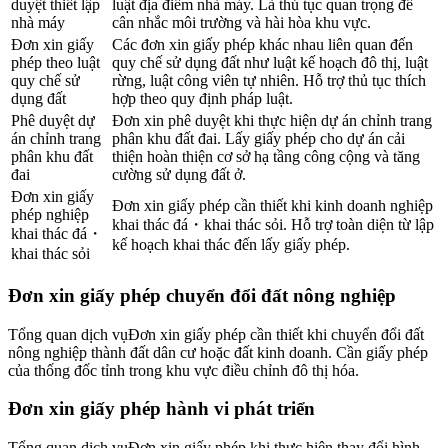
duyệt thiết lập
luật địa điểm nhà máy. Là thủ tục quan trọng để
nhà máy
cân nhắc môi trường và hài hòa khu vực.
Đơn xin giấy
Các đơn xin giấy phép khác nhau liên quan đến
phép theo luật
quy chế sử dụng đất như luật kế hoạch đô thị, luật
quy chế sử
rừng, luật công viên tự nhiên. Hỗ trợ thủ tục thích
dụng đất
hợp theo quy định pháp luật.
Phê duyệt dự
Đơn xin phê duyệt khi thực hiện dự án chỉnh trang
án chỉnh trang
phân khu đất đai. Lấy giấy phép cho dự án cải
phân khu đất
thiện hoàn thiện cơ sở hạ tầng công cộng và tăng
đai
cường sử dụng đất ở.
Đơn xin giấy
Đơn xin giấy phép cần thiết khi kinh doanh nghiệp
phép nghiệp
khai thác đá・khai thác sỏi. Hỗ trợ toàn diện từ lập
khai thác đá・
kế hoạch khai thác đến lấy giấy phép.
khai thác sỏi
Đơn xin giấy phép chuyển đổi đất nông nghiệp
Tổng quan dịch vụ
Đơn xin giấy phép cần thiết khi chuyển đổi đất
nông nghiệp thành đất dân cư hoặc đất kinh doanh. Cần giấy phép
của thống đốc tỉnh trong khu vực điều chỉnh đô thị hóa.
Đơn xin giấy phép hành vi phát triển
Tổng quan dịch vụ
Đơn xin giấy phép khi thực hiện thay đổi hình