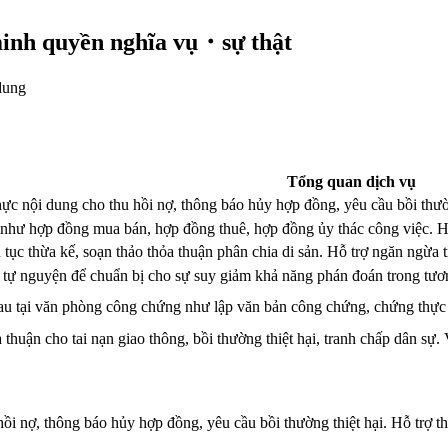
nh quyền nghĩa vụ・sự thật
dung
Tổng quan dịch vụ
c nội dung cho thu hồi nợ, thông báo hủy hợp đồng, yêu cầu bồi thường
 như hợp đồng mua bán, hợp đồng thuê, hợp đồng ủy thác công việc. Hỗ 
 tục thừa kế, soạn thảo thỏa thuận phân chia di sản. Hỗ trợ ngăn ngừa t
tự nguyện để chuẩn bị cho sự suy giảm khả năng phán đoán trong tươn
hau tại văn phòng công chứng như lập văn bản công chứng, chứng thực đ
huận cho tai nạn giao thông, bồi thường thiệt hại, tranh chấp dân sự.
i nợ, thông báo hủy hợp đồng, yêu cầu bồi thường thiệt hại. Hỗ trợ th