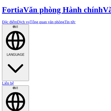
Fortia
Văn phòng Hành chính
V
Đặc điểm
Dịch vụ
Tổng quan văn phòng
Tin tức
🌐
VI
LANGUAGE
Liên hệ
🌐
VI