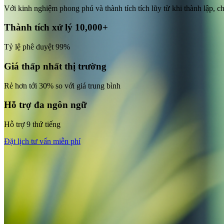
Với kinh nghiệm phong phú và thành tích tích lũy từ khi thành lập, 
Thành tích xử lý 10,000+
Tỷ lệ phê duyệt 99%
Giá thấp nhất thị trường
Rẻ hơn tới 30% so với giá trung bình
Hỗ trợ đa ngôn ngữ
Hỗ trợ 9 thứ tiếng
Đặt lịch tư vấn miễn phí