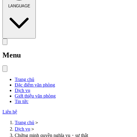
LANGUAGE
Menu
Trang chủ
Đặc điểm văn phòng
Dịch vụ
Giới thiệu văn phòng
Tin tức
Liên hệ
Trang chủ
＞
Dịch vụ
＞
Chứng minh quyền nghĩa vụ・sự thật