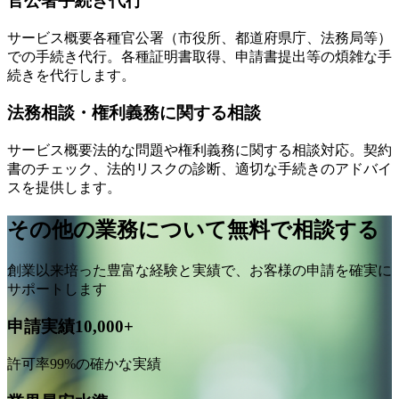
官公署手続き代行
サービス概要
各種官公署（市役所、都道府県庁、法務局等）
での手続き代行。各種証明書取得、申請書提出等の煩雑な手
続きを代行します。
法務相談・権利義務に関する相談
サービス概要
法的な問題や権利義務に関する相談対応。契約
書のチェック、法的リスクの診断、適切な手続きのアドバイ
スを提供します。
その他の業務について無料で相談する
創業以来培った豊富な経験と実績で、お客様の申請を確実に
サポートします
申請実績10,000+
許可率99%の確かな実績