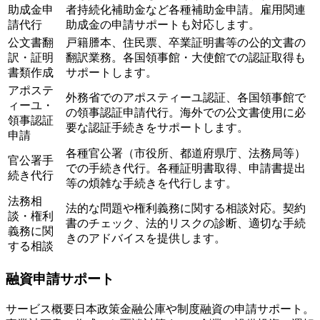
助成金申
者持続化補助金など各種補助金申請。雇用関連
請代行
助成金の申請サポートも対応します。
公文書翻
戸籍謄本、住民票、卒業証明書等の公的文書の
訳・証明
翻訳業務。各国領事館・大使館での認証取得も
書類作成
サポートします。
アポステ
外務省でのアポスティーユ認証、各国領事館で
ィーユ・
の領事認証申請代行。海外での公文書使用に必
領事認証
要な認証手続きをサポートします。
申請
各種官公署（市役所、都道府県庁、法務局等）
官公署手
での手続き代行。各種証明書取得、申請書提出
続き代行
等の煩雑な手続きを代行します。
法務相
法的な問題や権利義務に関する相談対応。契約
談・権利
書のチェック、法的リスクの診断、適切な手続
義務に関
きのアドバイスを提供します。
する相談
融資申請サポート
サービス概要
日本政策金融公庫や制度融資の申請サポート。