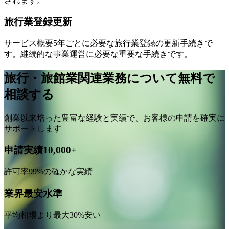
されます。
旅行業登録更新
サービス概要
5年ごとに必要な旅行業登録の更新手続きで
す。継続的な事業運営に必要な重要な手続きです。
旅行・旅館業関連業務について無料で
相談する
創業以来培った豊富な経験と実績で、お客様の申請を確実に
サポートします
申請実績10,000+
許可率99%の確かな実績
業界最安水準
平均相場より最大30%安い