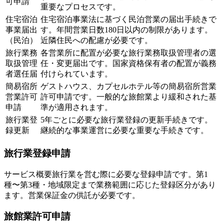
可申請
重要なプロセスです。
住宅宿泊
住宅宿泊事業法に基づく民泊営業の届出手続きで
事業届出
す。年間営業日数180日以内の制限があります。
（民泊）
近隣住民への配慮が必要です。
旅行業務
各営業所に配置が必要な旅行業務取扱管理者の選
取扱管理
任・変更届出です。国家資格保有者の配置が義務
者選任届
付けられています。
簡易宿所
ゲストハウス、カプセルホテル等の簡易宿所営業
営業許可
許可申請です。一般的な旅館業より緩和された基
申請
準が適用されます。
旅行業登
5年ごとに必要な旅行業登録の更新手続きです。
録更新
継続的な事業運営に必要な重要な手続きです。
旅行業登録申請
サービス概要
旅行業を営む際に必要な登録申請です。第1
種〜第3種・地域限定まで業務範囲に応じた登録区分があり
ます。営業保証金の供託が必要です。
旅館業許可申請