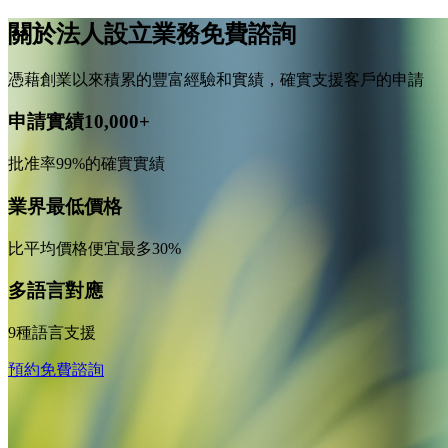
關於法人設立業務免費諮詢
憑藉創業以來積累的豐富經驗和實績，確實支援客戶的申請
申請實績10,000+
批准率99%的確實實績
業界最低價格
比平均價格便宜最多30%
多語言對應
9種語言支援
預約免費諮詢