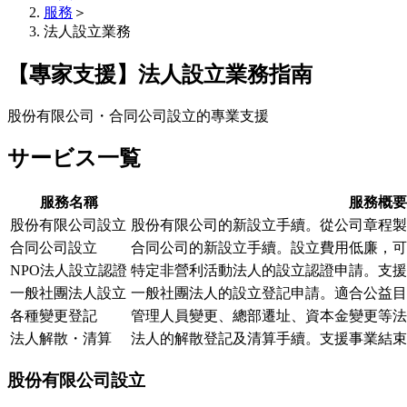
服務
＞
法人設立業務
【專家支援】法人設立業務指南
股份有限公司・合同公司設立的專業支援
サービス一覧
服務名稱
服務概要
股份有限公司設立
股份有限公司的新設立手續。從公司章程製
合同公司設立
合同公司的新設立手續。設立費用低廉，可
NPO法人設立認證
特定非營利活動法人的設立認證申請。支援
一般社團法人設立
一般社團法人的設立登記申請。適合公益目
各種變更登記
管理人員變更、總部遷址、資本金變更等法
法人解散・清算
法人的解散登記及清算手續。支援事業結束
股份有限公司設立