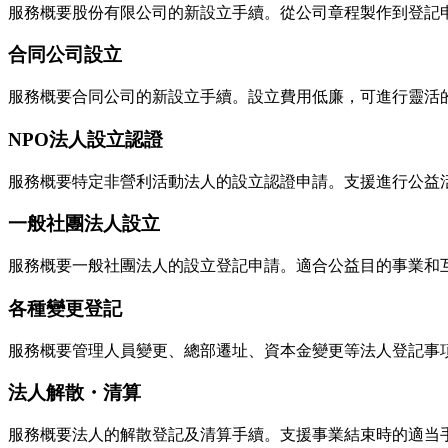
服務概要
股份有限公司的新設立手續。從公司章程製作到登記
合同公司設立
服務概要
合同公司的新設立手續。設立費用低廉，可進行靈活
NPO法人設立認證
服務概要
特定非營利活動法人的設立認證申請。支援進行公益
一般社團法人設立
服務概要
一般社團法人的設立登記申請。適合公益目的事業和
各種變更登記
服務概要
管理人員變更、總部遷址、資本金變更等法人登記事
法人解散・清算
服務概要
法人的解散登記及清算手續。支援事業結束時的適当